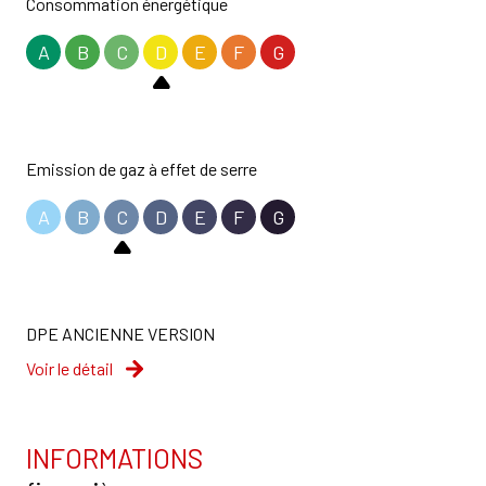
Consommation énergétique
A
B
C
D
E
F
G
Emission de gaz à effet de serre
A
B
C
D
E
F
G
DPE ANCIENNE VERSION
Voir le détail
INFORMATIONS