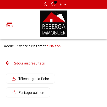
0
Fr
Menu
Accueil
Vente
Mazamet
Maison
ACCUEIL
ACHETER
Retour aux résultats
MAZAMET
LOUER
LABRUGUIERE
Télécharger la fiche
VENDRE
Partager ce bien
GÉRER
NOS