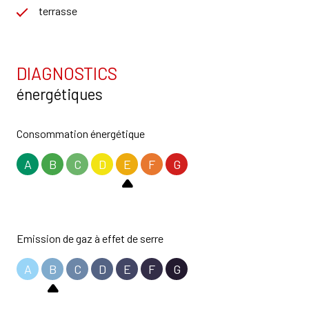
terrasse
DIAGNOSTICS
énergétiques
Consommation énergétique
A
B
C
D
E
F
G
Emission de gaz à effet de serre
A
B
C
D
E
F
G