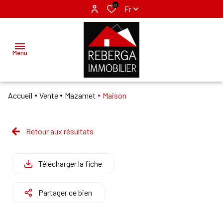
0
Fr
Menu
Accueil
Vente
Mazamet
Maison
ACCUEIL
ACHETER
Retour aux résultats
MAZAMET
LOUER
LABRUGUIERE
Télécharger la fiche
VENDRE
Partager ce bien
GÉRER
NOS