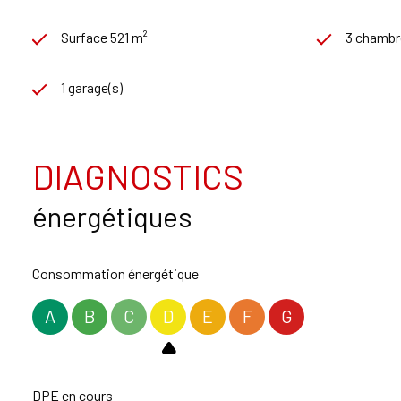
Surface 521 m²
3 chambr
1 garage(s)
DIAGNOSTICS
énergétiques
Consommation énergétique
A
B
C
D
E
F
G
DPE en cours