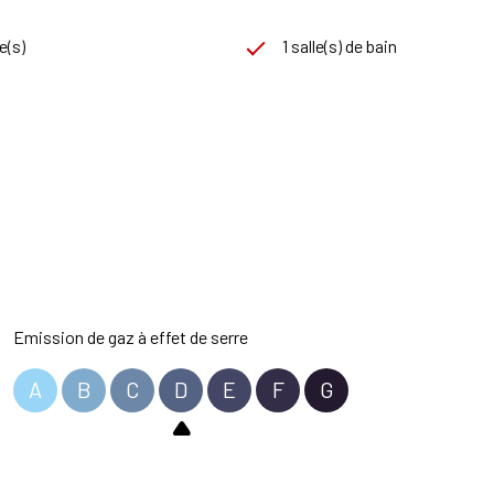
e(s)
1 salle(s) de bain
Emission de gaz à effet de serre
A
B
C
D
E
F
G