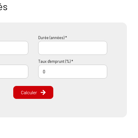
és
Durée (années) *
Taux d'emprunt (%) *
Calculer