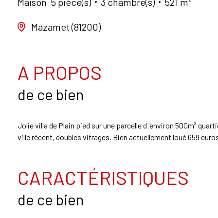
Maison
5 pièce(s)
3 chambre(s)
521 m²
Mazamet (81200)
A PROPOS
de ce bien
Jolie villa de Plain pied sur une parcelle d 'environ 500m² qua
ville récent, doubles vitrages. Bien actuellement loué 659 euro
CARACTÉRISTIQUES
de ce bien