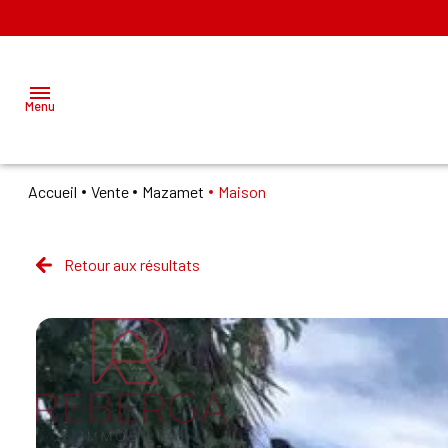
Menu
Accueil
Vente
Mazamet
Maison
ACCUEIL
ACHETER
Retour aux résultats
MAZAMET
LOUER
LABRUGUIERE
VENDRE
GÉRER
NOS