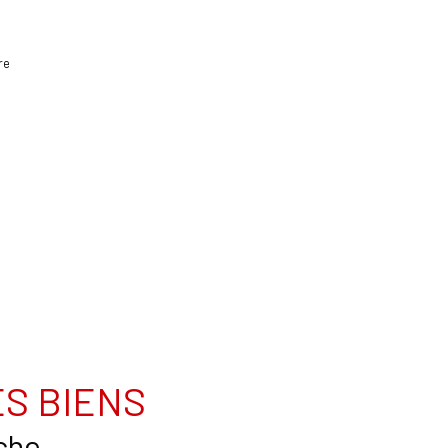
re
S BIENS
che