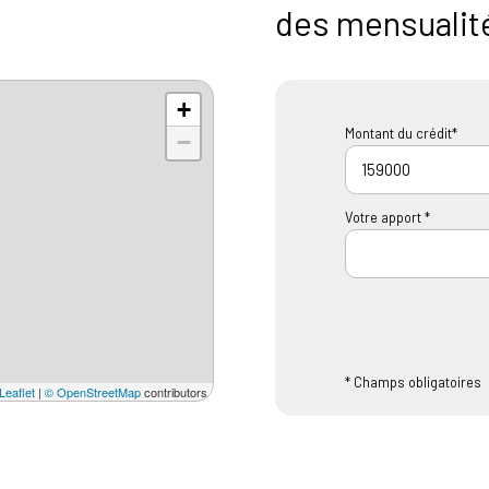
des mensualit
+
Montant du crédit*
−
Votre apport *
* Champs obligatoires
Leaflet
|
© OpenStreetMap
contributors