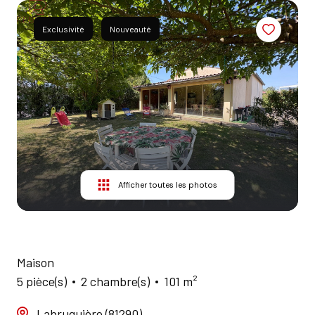
AGENCES
Exclusivité
Nouveauté
CONTACT
Afficher toutes les photos
Maison
5 pièce(s)
2 chambre(s)
101 m²
Labruguière (81290)