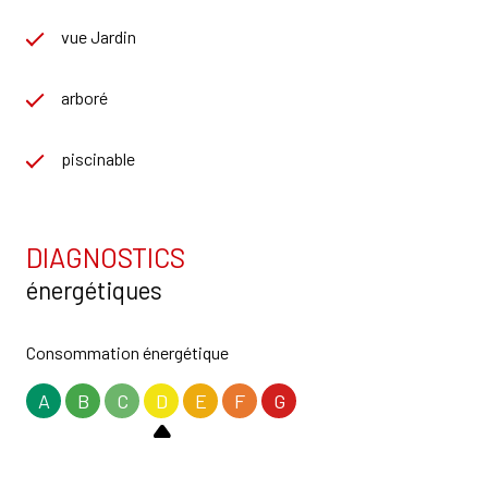
vue Jardin
arboré
piscinable
DIAGNOSTICS
énergétiques
Consommation énergétique
A
B
C
D
E
F
G