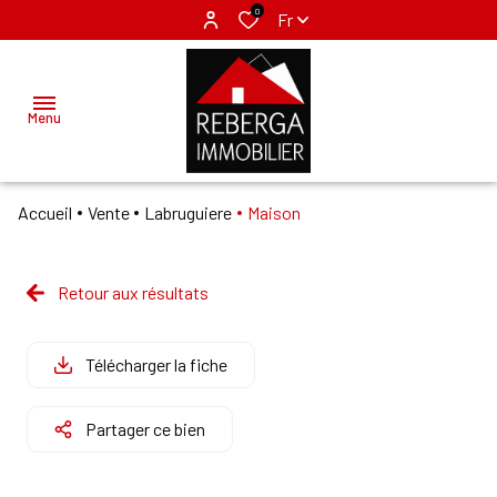
0
Fr
Menu
Accueil
Vente
Labruguiere
Maison
ACCUEIL
ACHETER
Retour aux résultats
MAZAMET
LOUER
LABRUGUIERE
Télécharger la fiche
VENDRE
Partager ce bien
GÉRER
NOS