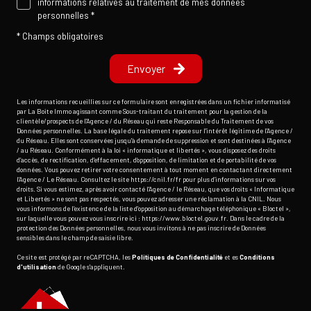
informations relatives au traitement de mes données
personnelles *
* Champs obligatoires
Envoyer
Les informations recueillies sur ce formulaire sont enregistrées dans un fichier informatisé
par La Boite Immo agissant comme Sous-traitant du traitement pour la gestion de la
clientèle/prospects de l'Agence / du Réseau qui reste Responsable du Traitement de vos
Données personnelles. La base légale du traitement repose sur l'intérêt légitime de l'Agence /
du Réseau. Elles sont conservées jusqu'à demande de suppression et sont destinées à l'Agence
/ au Réseau. Conformément à la loi « informatique et libertés », vous disposez des droits
d’accès, de rectification, d’effacement, d’opposition, de limitation et de portabilité de vos
données. Vous pouvez retirer votre consentement à tout moment en contactant directement
l’Agence / Le Réseau. Consultez le site
https://cnil.fr/fr
pour plus d’informations sur vos
droits. Si vous estimez, après avoir contacté l'Agence / le Réseau, que vos droits « Informatique
et Libertés » ne sont pas respectés, vous pouvez adresser une réclamation à la CNIL. Nous
vous informons de l’existence de la liste d'opposition au démarchage téléphonique « Bloctel »,
sur laquelle vous pouvez vous inscrire ici :
https://www.bloctel.gouv.fr
. Dans le cadre de la
protection des Données personnelles, nous vous invitons à ne pas inscrire de Données
sensibles dans le champ de saisie libre.
Ce site est protégé par reCAPTCHA, les
Politiques de Confidentialité
et es
Conditions
d'utilisation
de Google s'appliquent.