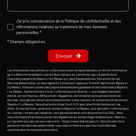
J'ai pris connaissance de la Politique de confidentialité et des
informations relatives au traitement de mes données
personnelles *
* Champs obligatoires
Envoyer
Les informations recueillies sur ce formulaire sont enregistrées dans un fichier informatisé
par La Boite Immo agissant comme Sous-traitant du traitement pour la gestion de la
clientèle/prospects de l'Agence / du Réseau qui reste Responsable du Traitement de vos
Données personnelles. La base légale du traitement repose sur l'intérêt légitime de l'Agence /
du Réseau. Elles sont conservées jusqu'à demande de suppression et sont destinées à l'Agence
/ au Réseau. Conformément à la loi « informatique et libertés », vous disposez des droits
d’accès, de rectification, d’effacement, d’opposition, de limitation et de portabilité de vos
données. Vous pouvez retirer votre consentement à tout moment en contactant directement
l’Agence / Le Réseau. Consultez le site
https://cnil.fr/fr
pour plus d’informations sur vos
droits. Si vous estimez, après avoir contacté l'Agence / le Réseau, que vos droits « Informatique
et Libertés » ne sont pas respectés, vous pouvez adresser une réclamation à la CNIL. Nous
vous informons de l’existence de la liste d'opposition au démarchage téléphonique « Bloctel »,
sur laquelle vous pouvez vous inscrire ici :
https://www.bloctel.gouv.fr
. Dans le cadre de la
protection des Données personnelles, nous vous invitons à ne pas inscrire de Données
sensibles dans le champ de saisie libre.