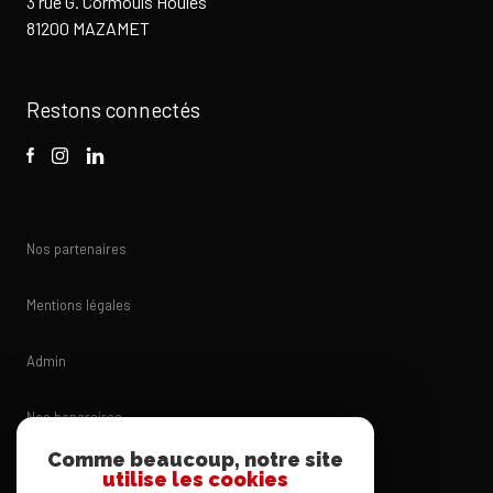
3 rue G. Cormouls Houlès
81200 MAZAMET
Restons connectés
Nos partenaires
Mentions légales
Admin
Nos honoraires
Comme beaucoup, notre site
Politique RGPD
utilise les cookies