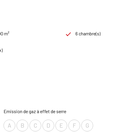
00 m²
6 chambre(s)
x)
Emission de gaz à effet de serre
A
B
C
D
E
F
G