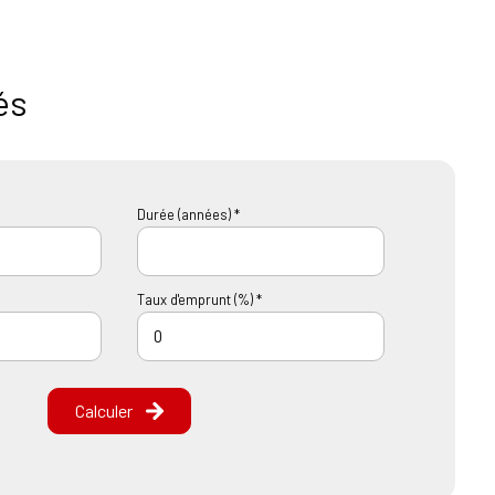
és
Durée (années) *
Taux d'emprunt (%) *
Calculer