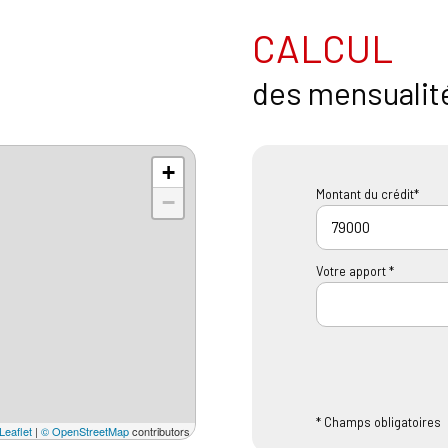
CALCUL
des mensualit
+
Montant du crédit*
−
Votre apport *
* Champs obligatoires
Leaflet
|
© OpenStreetMap
contributors