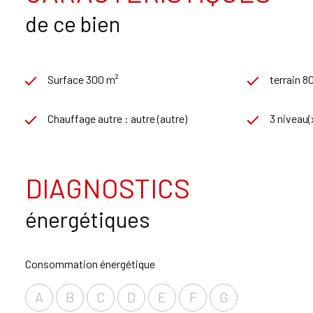
de ce bien
Surface 300 m²
terrain 8
Chauffage autre : autre (autre)
3 niveau(
DIAGNOSTICS
énergétiques
Consommation énergétique
A
B
C
D
E
F
G