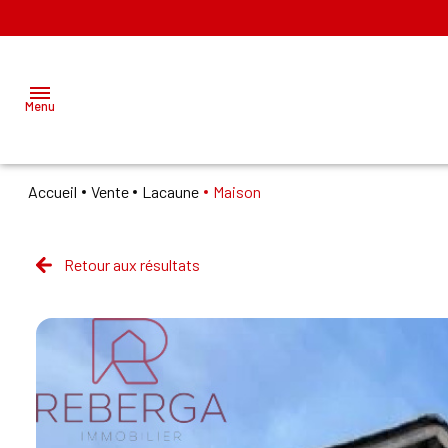
Menu
Accueil
Vente
Lacaune
Maison
ACCUEIL
ACHETER
Retour aux résultats
MAZAMET
LOUER
LABRUGUIERE
VENDRE
GÉRER
NOS