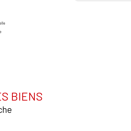
lle
e
S BIENS
che