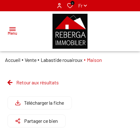
0
Fr
Menu
Accueil
Vente
Labastide rouairoux
Maison
ACCUEIL
ACHETER
Retour aux résultats
MAZAMET
LOUER
LABRUGUIERE
Télécharger la fiche
VENDRE
Partager ce bien
GÉRER
NOS