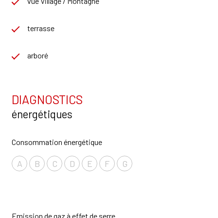
vue Village / Montagne
terrasse
arboré
DIAGNOSTICS
énergétiques
Consommation énergétique
A
B
C
D
E
F
G
Emission de gaz à effet de serre