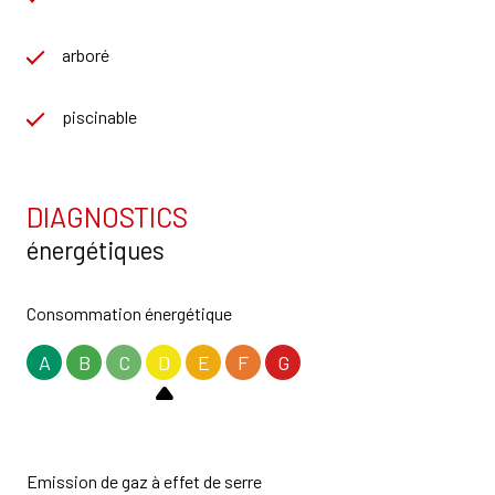
arboré
piscinable
DIAGNOSTICS
énergétiques
Consommation énergétique
A
B
C
D
E
F
G
Emission de gaz à effet de serre