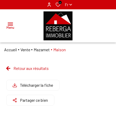
0
Fr
Menu
Accueil
Vente
Mazamet
Maison
ACCUEIL
ACHETER
Retour aux résultats
MAZAMET
LOUER
LABRUGUIERE
Télécharger la fiche
VENDRE
Partager ce bien
GÉRER
NOS