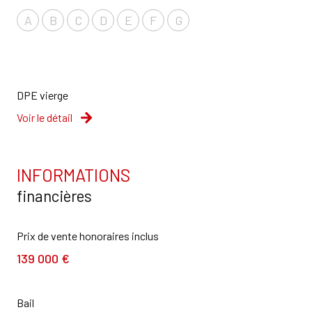
A
B
C
D
E
F
G
DPE vierge
Voir le détail
INFORMATIONS
financières
Prix de vente honoraires inclus
139 000 €
Bail