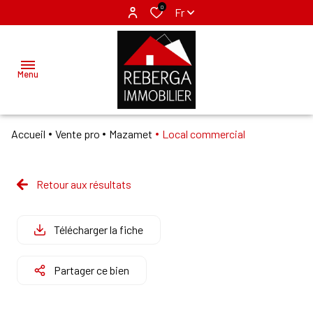
0
Fr
Menu
Accueil
Vente pro
Mazamet
Local commercial
ACCUEIL
ACHETER
Retour aux résultats
MAZAMET
LOUER
LABRUGUIERE
Télécharger la fiche
VENDRE
Partager ce bien
GÉRER
NOS