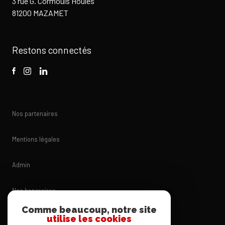
3 rue G. Cormouls Houlès
81200 MAZAMET
Restons connectés
Nos partenaires
Mentions légales
Admin
Nos honoraires
Comme beaucoup, notre site
Politique RGPD
utilise les cookies