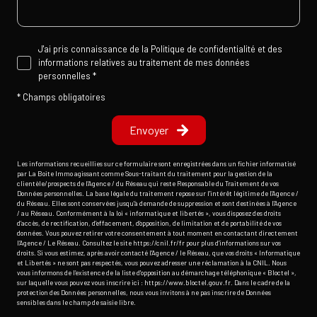
J'ai pris connaissance de la Politique de confidentialité et des
informations relatives au traitement de mes données
personnelles *
* Champs obligatoires
Envoyer
Les informations recueillies sur ce formulaire sont enregistrées dans un fichier informatisé
par La Boite Immo agissant comme Sous-traitant du traitement pour la gestion de la
clientèle/prospects de l'Agence / du Réseau qui reste Responsable du Traitement de vos
Données personnelles. La base légale du traitement repose sur l'intérêt légitime de l'Agence /
du Réseau. Elles sont conservées jusqu'à demande de suppression et sont destinées à l'Agence
/ au Réseau. Conformément à la loi « informatique et libertés », vous disposez des droits
d’accès, de rectification, d’effacement, d’opposition, de limitation et de portabilité de vos
données. Vous pouvez retirer votre consentement à tout moment en contactant directement
l’Agence / Le Réseau. Consultez le site
https://cnil.fr/fr
pour plus d’informations sur vos
droits. Si vous estimez, après avoir contacté l'Agence / le Réseau, que vos droits « Informatique
et Libertés » ne sont pas respectés, vous pouvez adresser une réclamation à la CNIL. Nous
vous informons de l’existence de la liste d'opposition au démarchage téléphonique « Bloctel »,
sur laquelle vous pouvez vous inscrire ici :
https://www.bloctel.gouv.fr
. Dans le cadre de la
protection des Données personnelles, nous vous invitons à ne pas inscrire de Données
sensibles dans le champ de saisie libre.