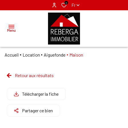
0
Fr
Menu
Accueil
Location
Aiguefonde
Maison
ACCUEIL
ACHETER
Retour aux résultats
MAZAMET
LOUER
LABRUGUIERE
Télécharger la fiche
VENDRE
Partager ce bien
GÉRER
NOS