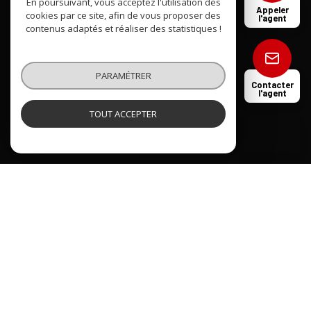
En poursuivant, vous acceptez l'utilisation des
Appeler
cookies par ce site, afin de vous proposer des
l'agent
contenus adaptés et réaliser des statistiques !
Mentions légales
Admin
PARAMÉTRER
Contacter
l'agent
Nos honoraires
TOUT ACCEPTER
JUSTINE DISSANE
Négociatrice
Politique RGPD
Cookies
© 2026 | Tous droits réservés
Réalisé par