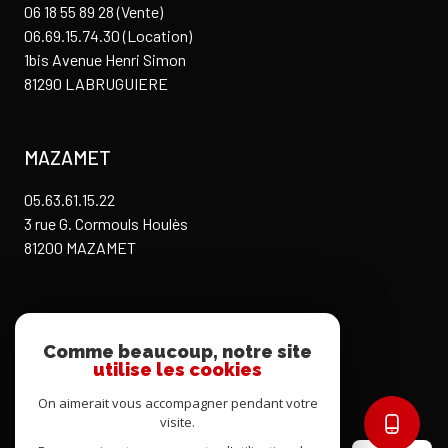
06 18 55 89 28 (Vente)
06.69.15.74.30 (Location)
1bis Avenue Henri Simon
81290 LABRUGUIERE
MAZAMET
05.63.61.15.22
3 rue G. Cormouls Houlès
81200 MAZAMET
Restons connectés
Comme beaucoup, notre site
utilise les cookies
On aimerait vous accompagner pendant votre
visite.
Nos partenaires