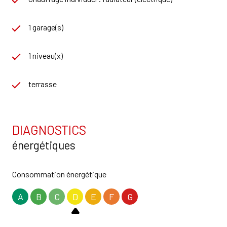
1 garage(s)
1 niveau(x)
terrasse
DIAGNOSTICS
énergétiques
Consommation énergétique
A
B
C
D
E
F
G