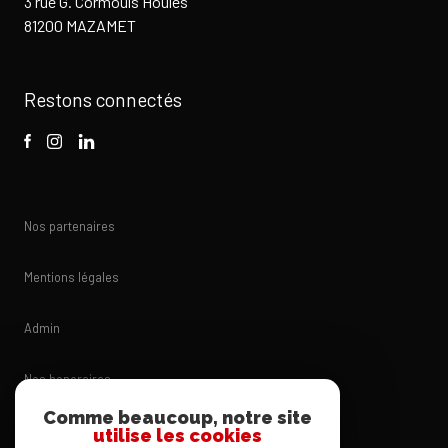
3 rue G. Cormouls Houlès
81200 MAZAMET
Restons connectés
Nos partenaires
Mentions légales
Admin
Nos honoraires
Comme beaucoup, notre site
Politique RGPD
utilise les cookies