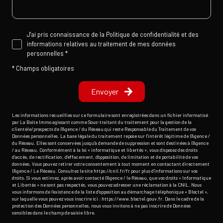
J'ai pris connaissance de la Politique de confidentialité et des
informations relatives au traitement de mes données
personnelles *
* Champs obligatoires
Envoyer
Les informations recueillies sur ce formulaire sont enregistrées dans un fichier informatisé
par La Boite Immo agissant comme Sous-traitant du traitement pour la gestion de la
clientèle/prospects de l'Agence / du Réseau qui reste Responsable du Traitement de vos
Données personnelles. La base légale du traitement repose sur l'intérêt légitime de l'Agence /
du Réseau. Elles sont conservées jusqu'à demande de suppression et sont destinées à l'Agence
/ au Réseau. Conformément à la loi « informatique et libertés », vous disposez des droits
d’accès, de rectification, d’effacement, d’opposition, de limitation et de portabilité de vos
données. Vous pouvez retirer votre consentement à tout moment en contactant directement
l’Agence / Le Réseau. Consultez le site
https://cnil.fr/fr
pour plus d’informations sur vos
droits. Si vous estimez, après avoir contacté l'Agence / le Réseau, que vos droits « Informatique
et Libertés » ne sont pas respectés, vous pouvez adresser une réclamation à la CNIL. Nous
vous informons de l’existence de la liste d'opposition au démarchage téléphonique « Bloctel »,
sur laquelle vous pouvez vous inscrire ici :
https://www.bloctel.gouv.fr
. Dans le cadre de la
protection des Données personnelles, nous vous invitons à ne pas inscrire de Données
sensibles dans le champ de saisie libre.