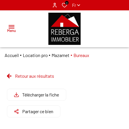
0
Fr
Menu
Accueil
Location pro
Mazamet
Bureaux
ACCUEIL
ACHETER
Retour aux résultats
MAZAMET
LOUER
LABRUGUIERE
Télécharger la fiche
VENDRE
Partager ce bien
GÉRER
NOS