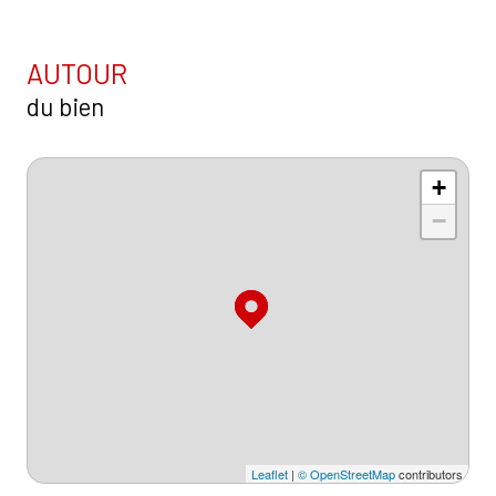
AUTOUR
du bien
+
−
Leaflet
|
© OpenStreetMap
contributors