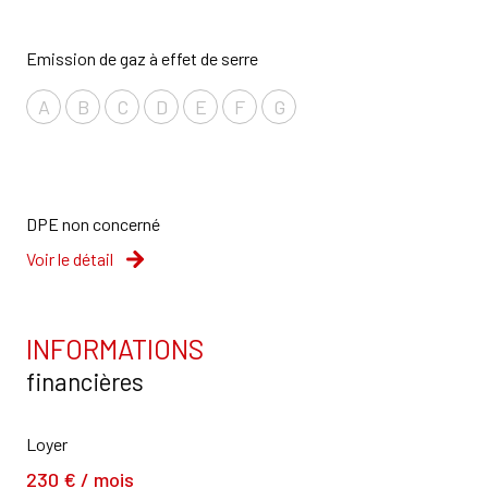
Emission de gaz à effet de serre
A
B
C
D
E
F
G
DPE non concerné
Voir le détail
INFORMATIONS
financières
Loyer
230 € / mois